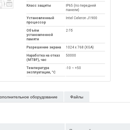
Класс защиты
IP65 (по передней
панели)
Установленный
Intel Celeron J1900
процессор
Объём
2 Гб
установленной
памяти
Разрешение экрана
1024 x 768 (XGA)
Наработка на отказ
50000
(MTBF), час
Температура
-10 ~ +50
эксплуатации, °C
ополнительное оборудование
Файлы