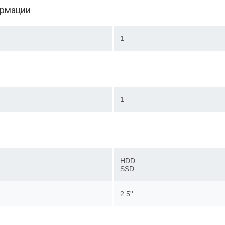
ормации
1
1
HDD
SSD
2.5''