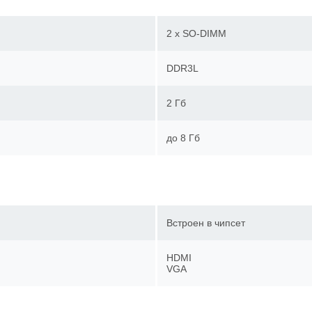
2 x SO-DIMM
DDR3L
2 Гб
до 8 Гб
Встроен в чипсет
HDMI
VGA