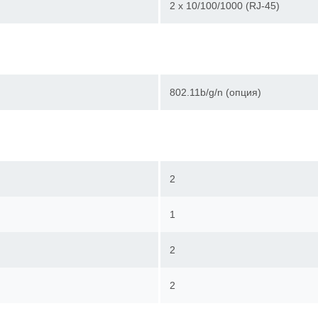
2 х 10/100/1000 (RJ-45)
802.11b/g/n (опция)
2
1
2
2