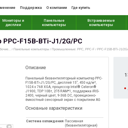
менение
Поддержка
О компании
Где купить
Мониторы и
Панельные
Встраиваемые
дисплеи
компьютеры
компьютеры
 PPC-F15B-BTi-J1/2G/PC
очие...
Панельные компьютеры
Промышленные: PPC, PPC-F
PPC-F15B-BTi-J1/2G
/
/
/
Описание
1
Панельный безвентиляторный компьютер PPC-
F15B-BTi-J1/2G/PC, дисплей 15", 450 кд/м²,
1024 x 768 XGA, процессор Intel® Celeron®
J1900, TDP 10Вт, 2Гб RAM*1, поддержка iRIS-
2400, черный цвет, 9-36В DC, проекционно-
ёмкостный сенсорный экран с покрытием AG
Основные характеристики
Система охлаждения
Пассивная
(безвентиляторная)