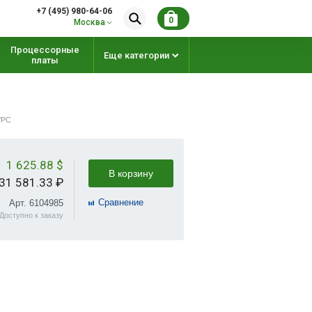
+7 (495) 980-64-06
0
Москва
Процессорные
Еще категории
платы
/PC
1 625.88 $
В корзину
31 581.33 ₽
Cравнение
Арт. 6104985
Доступно к заказу