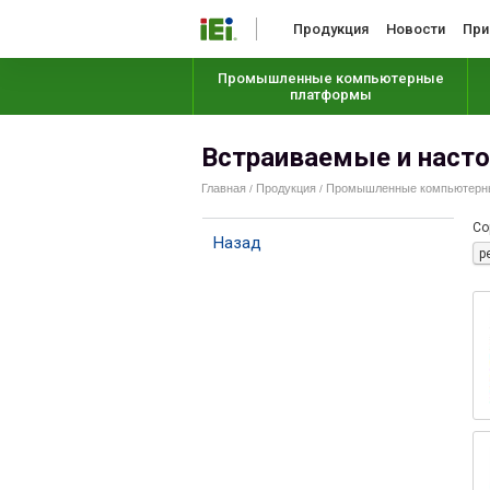
Продукция
Новости
При
Промышленные компьютерные
платформы
Встраиваемые и наст
Главная
Продукция
Промышленные компьютерные
/
/
Со
Назад
р