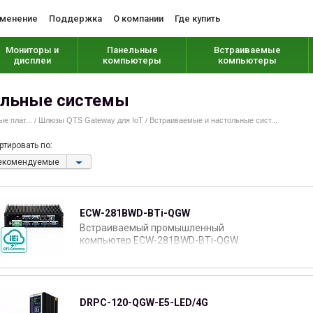
менение
Поддержка
О компании
Где купить
Мониторы и
Панельные
Встраиваемые
дисплеи
компьютеры
компьютеры
ольные системы
 плат...
Шлюзы QTS Gateway для IoT
Встраиваемые и настольные сист...
/
/
ртировать по:
екомендуемые
ECW-281BWD-BTi-QGW
Встраиваемый промышленный
компьютер ECW-281BWD-BTi-QGW.
DRPC-120-QGW-E5-LED/4G