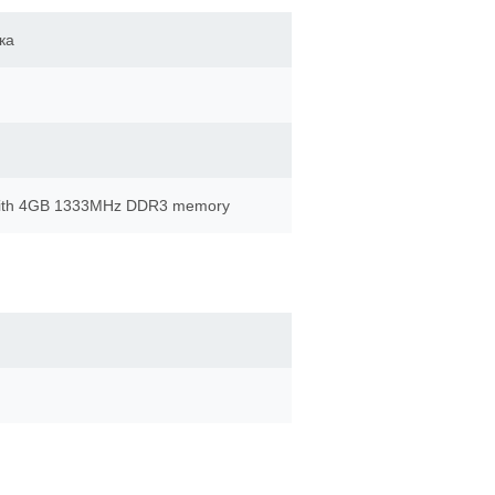
одка
 with 4GB 1333MHz DDR3 memory