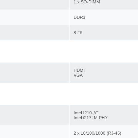
1 x SO-DIMM
DDR3
8 Гб
HDMI
VGA
Intel I210-AT
Intel i217LM PHY
2 х 10/100/1000 (RJ-45)