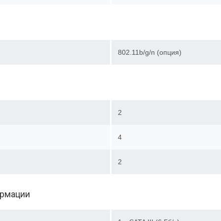
802.11b/g/n (опция)
2
4
2
ормации