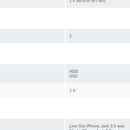
1 x SATA III (6 Гб/с)
2
HDD
SSD
2.5''
Line Out (Phone Jack 3.5 мм)