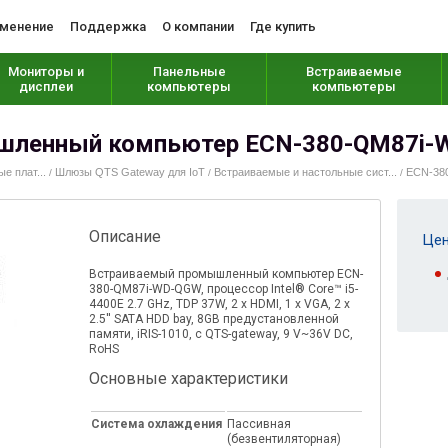
менение
Поддержка
О компании
Где купить
Мониторы и
Панельные
Встраиваемые
дисплеи
компьютеры
компьютеры
шленный компьютер ECN-380-QM87i
 плат...
Шлюзы QTS Gateway для IoT
Встраиваемые и настольные сист...
ECN-38
/
/
/
Описание
Цен
Встраиваемый промышленный компьютер ECN-
380-QM87i-WD-QGW, процессор Intel® Core™ i5-
4400E 2.7 GHz, TDP 37W, 2 x HDMI, 1 x VGA, 2 x
2.5'' SATA HDD bay, 8GB предустановленной
памяти, iRIS-1010, с QTS-gateway, 9 V~36V DC,
RoHS
Основные характеристики
Система охлаждения
Пассивная
(безвентиляторная)