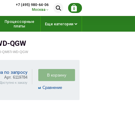
+7 (495) 980-64-06
0
Москва
Процессорные
Еще категории
платы
-WD-QGW
0-QM87i-WD-QGW
а по запросу
В корзину
Арт. 6119784
Доступно к заказу
Cравнение