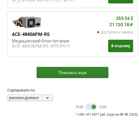
ACE-A160B, 600 Вт, PS/2 ATX с
ERP
259.56 $
21 130.18 ₽
Доступно к заказу
ACE-4840APM-RS
Медицинский блок питания
В корзину
ACE-4840APM-RS, ATX PS/2.
Входное напряжение 220/110 В
( AC ).
Показать еще
Сортировать по:
рекомендуемые
RUB
USD
1 USD = 81.4077 руб. (курс на 08.08.2026)