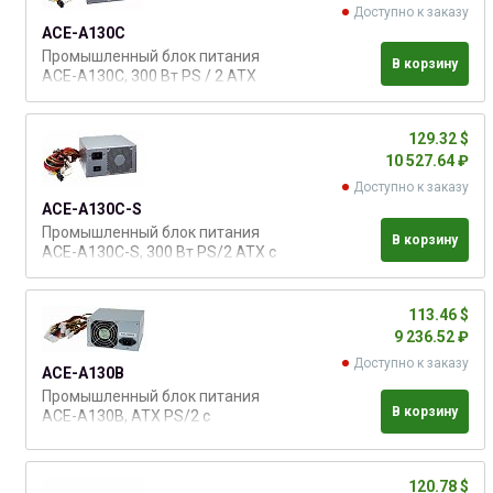
Доступно к заказу
ACE-A130C
Промышленный блок питания
В корзину
ACE-A130C, 300 Вт PS / 2 ATX
блок питания с ERP/PFC,
соответствует 80 plus (Gold)
129.32 $
10 527.64 ₽
Доступно к заказу
ACE-A130C-S
Промышленный блок питания
В корзину
ACE-A130C-S, 300 Вт PS/2 ATX с
ERP/PFC и выключателем,
соответствует 80 plus (Gold)
113.46 $
9 236.52 ₽
Доступно к заказу
ACE-A130B
Промышленный блок питания
В корзину
ACE-A130B, ATX PS/2 с
ERP&PFC. Входное напряжение
220/110 В ( AC ).
120.78 $