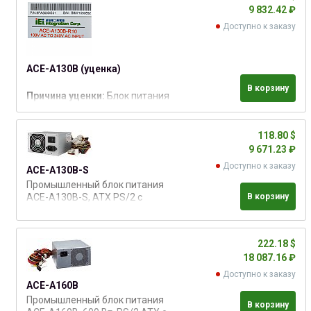
9 832.42 ₽
Доступно к заказу
ACE-A130B (уценка)
В корзину
Причина уценки:
Блок питания
полностью рабочий, но уже был
в использовании, поэтому
видны следы эксплуатации,
118.80 $
царапины (см. фото). Без
9 671.23 ₽
упаковки.
Доступно к заказу
ACE-A130B-S
Гарантийный срок
уценённого
блока питания: 6 месяцев
Промышленный блок питания
ACE-A130B-S, ATX PS/2 с
В корзину
ERP&PFC. Входное напряжение
220/110 В ( AC ).
222.18 $
18 087.16 ₽
Доступно к заказу
ACE-A160B
Промышленный блок питания
В корзину