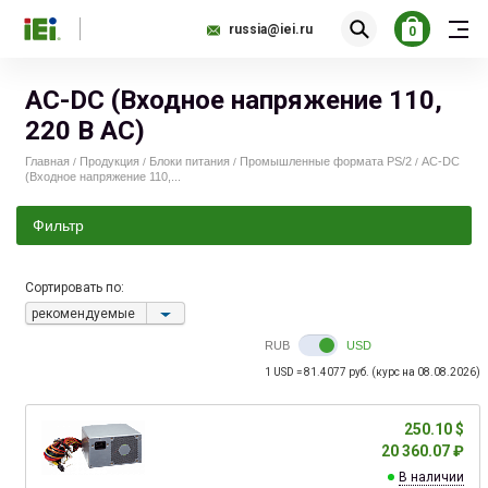
russia@iei.ru
0
AC-DС (Входное напряжение 110,
220 В AC)
Главная
Продукция
Блоки питания
Промышленные формата PS/2
AC-DС
/
/
/
/
(Входное напряжение 110,...
Фильтр
Сортировать по:
113.00
260.00
рекомендуемые
RUB
USD
1 USD = 81.4077 руб. (курс на 08.08.2026)
250.10 $
20 360.07 ₽
В наличии