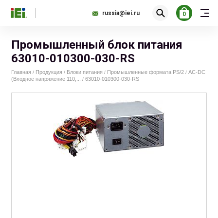
russia@iei.ru
0
Промышленный блок питания
63010-010300-030-RS
Главная
Продукция
Блоки питания
Промышленные формата PS/2
AC-DС
/
/
/
/
(Входное напряжение 110,...
63010-010300-030-RS
/