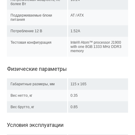
более Вт
Поддерживаемые блоки
AT / ATX
питания
Потребление 12 В
1.52A
Тестовая конфигурация
Intel® Atom™ processor J1900
with one 8GB 1333 MHz DDR3
memory
Физические параметры
Габаритные размеры, мм
115 x 165
Вес нетто, кг
0.35
Вес брутто, кг
0.85
Условия эксплуатации