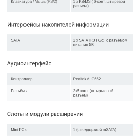
Клавиатура / Мышь (PS/2)
1 x KB/MS ( 6-конт. штыревой
разъем )
Интерфейсы накопителей информации
SATA
2 x SATA II (3 Гб/с), с разъёмом
питания 5В
Аудиоинтерфейс
Контроллер
Realtek ALC662
Разъёмы
2x5 конт. (штырьковый
разъем)
Слоты и модули расширения
Mini PCIe
1 (с поддержкой mSATA)