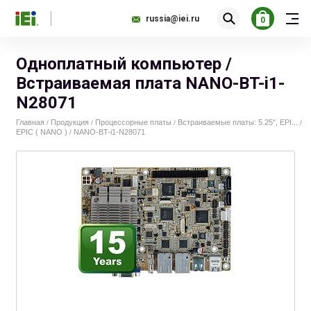
russia@iei.ru
0
Одноплатный компьютер /
Встраиваемая плата NANO-BT-i1-
N28071
Главная
Продукция
Процессорные платы
Встраиваемые платы: 5.25", EPI...
/
/
/
/
EPIC ( NANO )
NANO-BT-i1-N28071
/