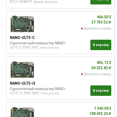
BT-i1-N28071, форм-фактор
EPIC, Intel Celeron N2807
(1.58Ггц), до 8Гб DDR3 -
1066/1333, VGA/HDMI/LVDS, 2x
466.50 $
GbE LAN, 4x COM, 4x USB, 2x
37 753.52 ₽
PCIe-mini, 2x SATA
Доступно к заказу
NANO-ULT5-C
Одноплатный компьютер NANO-
В корзину
ULT5-C, EPIC SBC, процессор
Intel® Celeron™4305UE (2.0 ГГц
двухядерный, 2Mб кэш-памяти,
TDP=15Вт), DDR4 2400MГц, до
855.72 $
32 Гб, 2 х SATA 6 Гб/с, 1 x 32 GB
69 252.82 ₽
eMMC 5.1 (опция), 1 х HDMI, 1 х
Доступно к заказу
LVDS, 1 х DP, 2 х PCIe GbE LAN, 2 x
RS-232,
NANO-ULT5-i3
Одноплатный компьютер NANO-
В корзину
ULT5-i3, EPIC SBC, процессор
Intel® Core™i3-8145UE (2.2 ГГц,
двухядерный, 4Mб кэш-памяти,
TDP=15Вт), DDR4 2400MГц, до
1 340.58 $
32 Гб, 2 х SATA 6 Гб/с, 1 x 32 GB
108 492.20 ₽