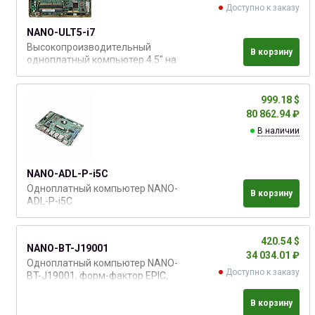
eMMC 5.1 (опция), 1 х HDMI, 1 х
Доступно к заказу
LVDS, 1 х DP, 2 х PCIe GbE LAN, 2 x
RS-232
NANO-ULT5-i7
Высокопроизводительный
В корзину
одноплатный компьютер 4.5" на
базе процессора Intel® Core™ i7-
8665UE. Адаптирован для
применений с низким
999.18 $
энергопотреблением
80 862.94 ₽
В наличии
NANO-ADL-P-i5C
Одноплатный компьютер NANO-
В корзину
ADL-P-i5C
420.54 $
NANO-BT-J19001
34 034.01 ₽
Одноплатный компьютер NANO-
Доступно к заказу
BT-J19001, форм-фактор EPIC,
впаянный процессор Intel®
Celeron® J1900. OEM поставка:
В корзину
В комплект не входят кабели.