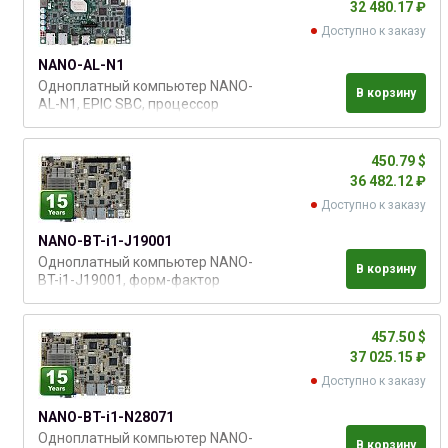
32 480.17 ₽
Доступно к заказу
NANO-AL-N1
Одноплатный компьютер NANO-
В корзину
AL-N1, EPIC SBC, процессор
Intel® Celeron® N3350 2.4 ГГц,
DDR3L 1866/1600MГц, 2 x SATA
6Гб/с, 2 х HDMI, 1 х LVDS, 1 х iDP, 2
450.79 $
х PCIe GbE, 4 x RS-232, 2 x RS-
36 482.12 ₽
232/422/485, 4 x USB 2.0, 2 x USB
Доступно к заказу
3.2, 1 x SMBus, 1 x I²C, GPIO, 1 x
NANO-BT-i1-J19001
Одноплатный компьютер NANO-
В корзину
BT-i1-J19001, форм-фактор
EPIC, процессор Intel Celeron
J1900 (2.00Ггц), до 8Гб DDR3 -
1066/1333, VGA/HDMI/LVDS, 2x
457.50 $
GbE LAN, 4x COM, 4x USB, 2x
37 025.15 ₽
PCIe-mini, 2x SATA
Доступно к заказу
NANO-BT-i1-N28071
Одноплатный компьютер NANO-
В корзину