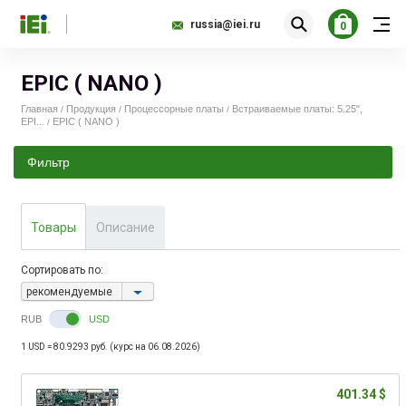
russia@iei.ru
0
EPIC ( NANO )
Главная
Продукция
Процессорные платы
Встраиваемые платы: 5.25",
/
/
/
EPI...
EPIC ( NANO )
/
Фильтр
401.00
1 376.00
Товары
Описание
Сортировать по:
рекомендуемые
RUB
USD
1 USD = 80.9293 руб. (курс на 06.08.2026)
401.34 $