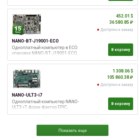
Разъём PCI-104 не установлен.
Нет поддержки iRIS.
452.01 $
36 580.85 ₽
Доступно к заказу
NANO-BT-J19001-ECO
Одноплатный компьютер в ECO
В корзину
упаковке NANO-BT-J19001-ECO,
форм-фактор EPIC, впаянный
процессор Intel® Celeron®
J1900. OEM поставка: В
1 308.06 $
комплект не входят кабели.
105 860.38 ₽
Разъём PCI-104 не установлен.
Доступно к заказу
Нет поддержки iRIS. (ECO
упаковка: 10 плат в одной
NANO-ULT3-i7
коробке, платы
Одноплатный компьютер NANO-
В корзину
ULT3-i7, форм-фактор EPIC,
процессор Intel Core i7-6600U,
HDMI/LVDS/iDP, 2х PCIe GbE, 4х
USB 3.0, 2х PCIe Mini, 2х SATA 6
Гб/с, mSATA
Показать еще