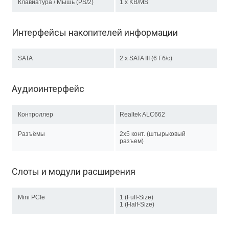
Клавиатура / Мышь (PS/2)
1 x KB/MS
Интерфейсы накопителей информации
SATA
2 х SATA III (6 Гб/с)
Аудиоинтерфейс
Контроллер
Realtek ALC662
Разъёмы
2x5 конт. (штырьковый
разъем)
Слоты и модули расширения
Mini PCIe
1 (Full-Size)
1 (Half-Size)