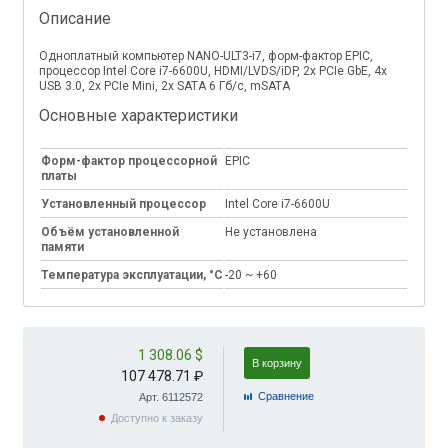
Описание
Одноплатный компьютер NANO-ULT3-i7, форм-фактор EPIC,
процессор Intel Core i7-6600U, HDMI/LVDS/iDP, 2х PCIe GbE, 4х
USB 3.0, 2х PCIe Mini, 2х SATA 6 Гб/с, mSATA
Основные характеристики
Форм-фактор процессорной
EPIC
платы
Установленный процессор
Intel Core i7-6600U
Объём установленной
Не установлена
памяти
Температура эксплуатации, °C
-20 ~ +60
1 308.06 $
В корзину
107 478.71 ₽
Cравнение
Арт. 6112572
Доступно к заказу