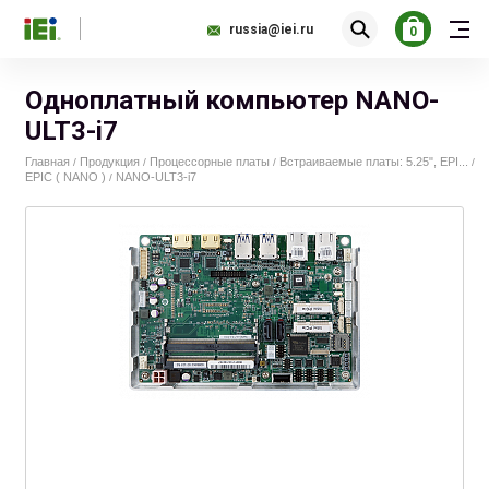
russia@iei.ru
0
Одноплатный компьютер NANO-
ULT3-i7
Главная
Продукция
Процессорные платы
Встраиваемые платы: 5.25", EPI...
/
/
/
/
EPIC ( NANO )
NANO-ULT3-i7
/