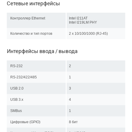
Сетевые интерфейсы
Контроллер Ethernet
Intel I211AT
Intel I219LM PHY
Количество и тип портов
2 х 10/100/1000 (RJ-45)
Интерфейсы ввода / вывода
RS-232
2
RS-232/422/485
1
USB 2.0
3
USB 3.x
4
SMBus
1
Цифровые (GPIO)
8 бит