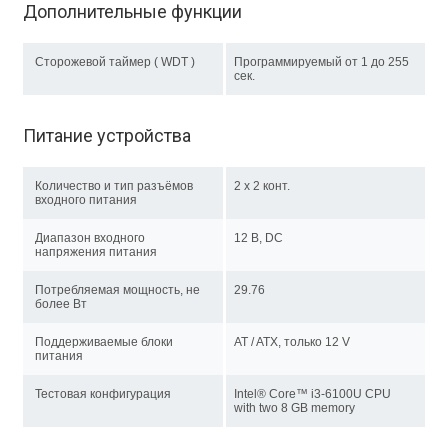
Дополнительные функции
Сторожевой таймер ( WDT )
Программируемый от 1 до 255
сек.
Питание устройства
Количество и тип разъёмов
2 х 2 конт.
входного питания
Диапазон входного
12 В, DC
напряжения питания
Потребляемая мощность, не
29.76
более Вт
Поддерживаемые блоки
AT / ATX, только 12 V
питания
Тестовая конфигурация
Intel® Core™ i3-6100U CPU
with two 8 GB memory