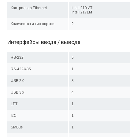
Контроллер Ethernet
Intel I210-AT
Intel i217LM
Количество и тип портов
2
Интерфейсы ввода / вывода
RS-232
5
RS-422/485
1
USB 2.0
8
USB 3.x
4
LPT
1
I2C
1
SMBus
1