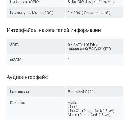
Цифровые (GPIO)
8 бит DIO, 4 входа / 4 выхода
Клавиатура / Мышь (PS/2)
1 x PS/2 ( Совмещённый )
Интерфейсы накопителей информации
SATA
6 х SATA III (6 Гб/с), с
поддержкой RAID 0/1/5/10
mSATA
1
Аудиоинтерфейс
Контроллер
Realtek ALC662
Разъёмы
Audio
Line In
Line Out (Phone Jack 3.5 мм)
Mic In (Phone Jack 3.5 мм)