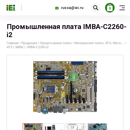
russia@iei.ru
0
Промышленная плата IMBA-C2260-
i2
Главная
Продукция
Процессорные платы
Материнские платы: ATX, Micro-...
/
/
/
/
ATX ( IMBA )
IMBA-C2260-i2
/