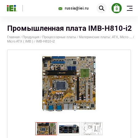
russia@iei.ru
0
Промышленная плата IMB-H810-i2
Главная
Продукция
Процессорные платы
Материнские платы: ATX, Micro-...
/
/
/
/
Micro ATX ( IMB )
IMB-H810-i2
/