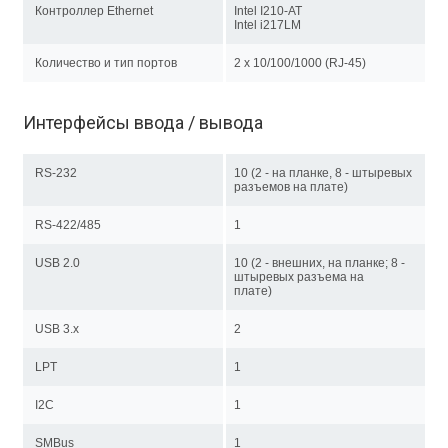
Контроллер Ethernet
Intel I210-AT
Intel i217LM
Количество и тип портов
2 х 10/100/1000 (RJ-45)
Интерфейсы ввода / вывода
RS-232
10 (2 - на планке, 8 - штыревых
разъемов на плате)
RS-422/485
1
USB 2.0
10 (2 - внешних, на планке; 8 -
штыревых разъема на
плате)
USB 3.x
2
LPT
1
I2C
1
SMBus
1