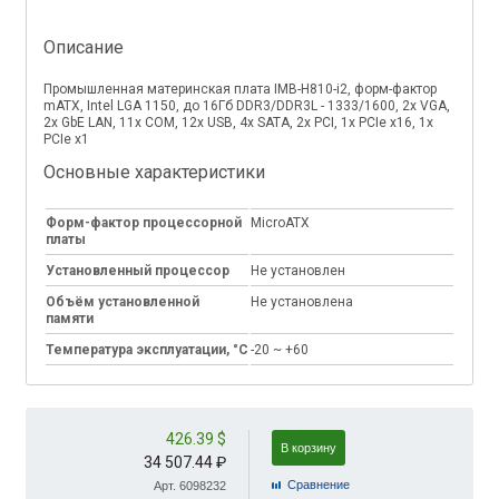
Описание
Промышленная материнская плата IMB-H810-i2, форм-фактор
mATX, Intel LGA 1150, до 16Гб DDR3/DDR3L - 1333/1600, 2x VGA,
2x GbE LAN, 11x COM, 12x USB, 4x SATA, 2x PCI, 1x PCIe x16, 1x
PCIe x1
Основные характеристики
Форм-фактор процессорной
MicroATX
платы
Установленный процессор
Не установлен
Объём установленной
Не установлена
памяти
Температура эксплуатации, °C
-20 ~ +60
426.39 $
В корзину
34 507.44 ₽
Cравнение
Арт. 6098232