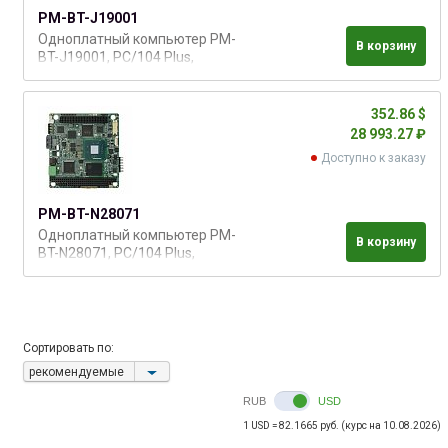
PM-BT-J19001
Одноплатный компьютер PM-
В корзину
BT-J19001, PC/104 Plus,
процессор Intel Celeron J1900, 2
ГГц, DDR3L 1333/1066 MГц, 1 x
SATA 3Гб/с 1 х VGA, 1 х LVDS, 1 х
352.86 $
GbE LAN, 3 x USB 2.0, 2 x RS-
28 993.27 ₽
232/422/485, GPIO,1 x Full-size
Доступно к заказу
PCIe Mini ( mSATA), 1 x PC/104-
Plus (ISA/PCI),
PM-BT-N28071
Одноплатный компьютер PM-
В корзину
BT-N28071, PC/104 Plus,
процессор Intel®
Celeron™N2807, 1.58 ГГц, DDR3L
1333/1066 MГц, 1 x SATA 3Гб/с 1
х VGA, 1 х LVDS, 1 х GbE LAN, 3 x
USB 2.0, 2 x RS-232/422/485,
Сортировать по:
GPIO,1 x Full-size PCIe Mini (
рекомендуемые
mSATA), 1 x PC/104-Plus (ISA/PC
RUB
USD
1 USD = 82.1665 руб. (курс на 10.08.2026)