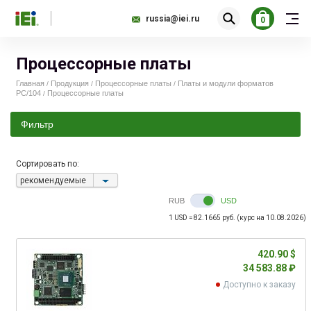
russia@iei.ru
0
Процессорные платы
Главная
Продукция
Процессорные платы
Платы и модули форматов
/
/
/
PC/104
Процессорные платы
/
Фильтр
Сортировать по:
352.00
421.00
рекомендуемые
RUB
USD
1 USD = 82.1665 руб. (курс на 10.08.2026)
420.90 $
34 583.88 ₽
Доступно к заказу