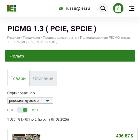
russia@iei.ru
0
PICMG 1.3 ( PCIE, SPCIE )
Главная
Продукция
Процессорные платы
Полноразмерные PICMG платы:
/
/
/
1....
PICMG 1.3 ( PCIE, SPCIE )
/
Фильтр
406.00
637.00
Товары
Описание
Сортировать по:
рекомендуемые
RUB
USD
1 USD = 81.4077 руб. (курс на 07.08.2026)
406.87 $