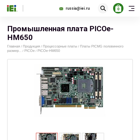
russia@iei.ru
0
Промышленная плата PICOe-
HM650
Главная
Продукция
Процессорные платы
Платы PICMG половинного
/
/
/
размер...
PICOe
PICOe-HM650
/
/