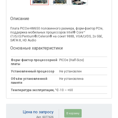
Описание
Плата PICOe-HM650 половинного размера, форм-фактор PCIe,
поддержка мобильных процессоров Intel® Core™
i7/i5/i3/Pentium®/Celeron® на сокет 988B, VGA/LVDS, 2x GbE,
SATA III, HD Audio
Основные характеристики
Форм-фактор процессорной
PICOe (Half-Size)
платы
Установленный процессор
Не установлен
Объём установленной
Не установлена
памяти
Температура эксплуатации, °C
-10 ~ +60
Цена по запросу
В корзину
Арт. 6077426