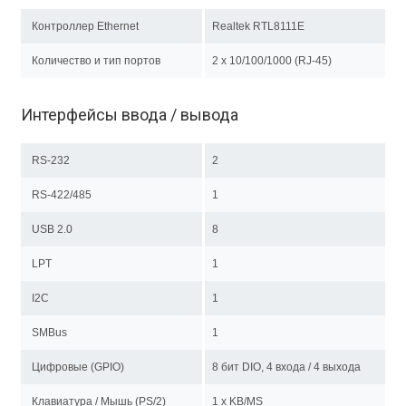
Контроллер Ethernet
Realtek RTL8111E
Количество и тип портов
2 х 10/100/1000 (RJ-45)
Интерфейсы ввода / вывода
RS-232
2
RS-422/485
1
USB 2.0
8
LPT
1
I2C
1
SMBus
1
Цифровые (GPIO)
8 бит DIO, 4 входа / 4 выхода
Клавиатура / Мышь (PS/2)
1 x KB/MS