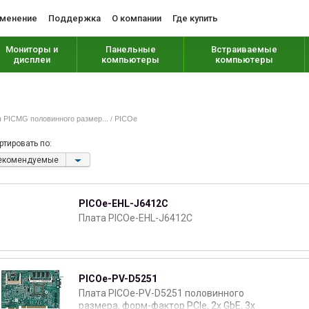
менение
Поддержка
О компании
Где купить
Мониторы и
Панельные
Встраиваемые
дисплеи
компьютеры
компьютеры
 PICMG половинного размер...
PICOe
/
ртировать по:
екомендуемые
PICOe-EHL-J6412C
Плата PICOe-EHL-J6412C
PICOe-PV-D5251
Плата PICOe-PV-D5251 половинного
размера, форм-фактор PCIe, 2х GbE, 3x