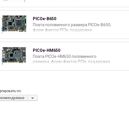
SATA II, 7x USB 2.0, 3x RS-232, 1x RS-
232/422/485, LVDS интерфейс, 1 Гб DDR3
PICOe-B650
Плата половинного размера PICOe-B650,
форм-фактор PCIe, поддержка
процессоров Intel® Core™
i7/i5/i3/Pentium®/Celeron® на сокет LGA
1155, VGA, 2x GbE, SATA III, HD Audio
PICOe-HM650
Плата PICOe-HM650 половинного
размера, форм-фактор PCIe, поддержка
мобильных процессоров Intel® Core™
i7/i5/i3/Pentium®/Celeron® на сокет
988B, VGA/LVDS, 2x GbE, SATA III, HD Audio
ртировать по:
екомендуемые