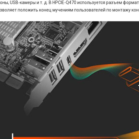
оны, USB-камеры и т. д. В HPCIE-Q470 используется разъем форма
зволяет положить конец мучениям пользователей по монтажу конн