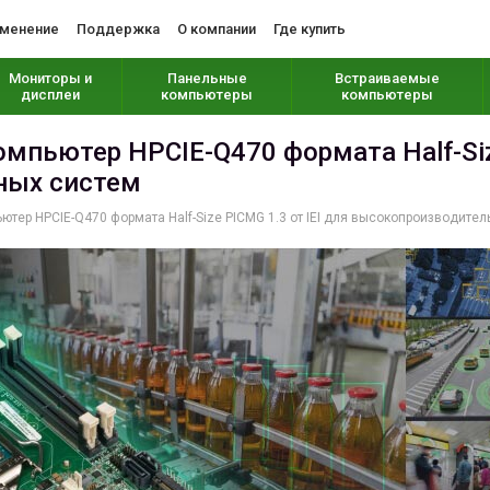
менение
Поддержка
О компании
Где купить
Мониторы и
Панельные
Встраиваемые
дисплеи
компьютеры
компьютеры
пьютер HPCIE-Q470 формата Half-Size
ных систем
тер HPCIE-Q470 формата Half-Size PICMG 1.3 от IEI для высокопроизводите