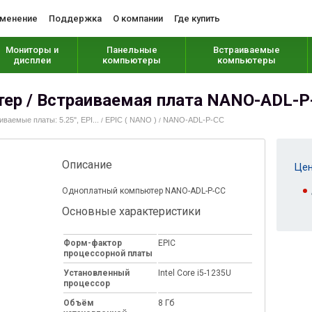
менение
Поддержка
О компании
Где купить
Мониторы и
Панельные
Встраиваемые
дисплеи
компьютеры
компьютеры
ер / Встраиваемая плата NANO-ADL-P
иваемые платы: 5.25", EPI...
EPIC ( NANO )
NANO-ADL-P-CC
/
/
Описание
Цен
Одноплатный компьютер NANO-ADL-P-CC
Основные характеристики
Форм-фактор
EPIC
процессорной платы
Установленный
Intel Core i5-1235U
процессор
Объём
8 Гб