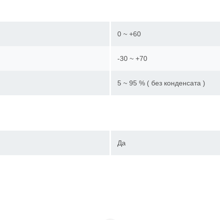
0 ~ +60
-30 ~ +70
5 ~ 95 % ( без конденсата )
Да