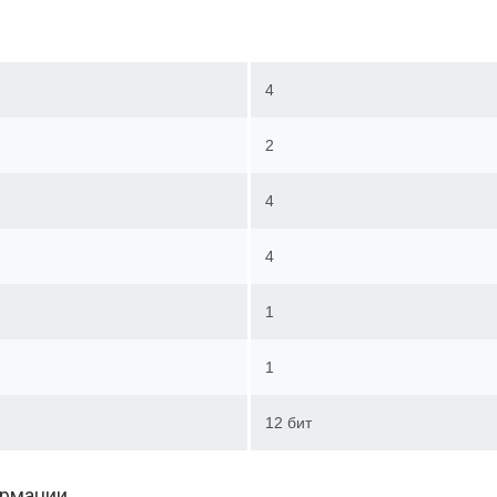
4
2
4
4
1
1
12 бит
ормации