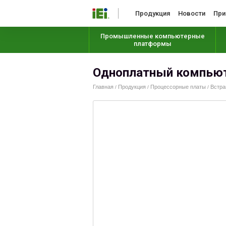
Продукция
Новости
При
Промышленные компьютерные
платформы
Одноплатный компьют
Главная
Продукция
Процессорные платы
Встра
/
/
/