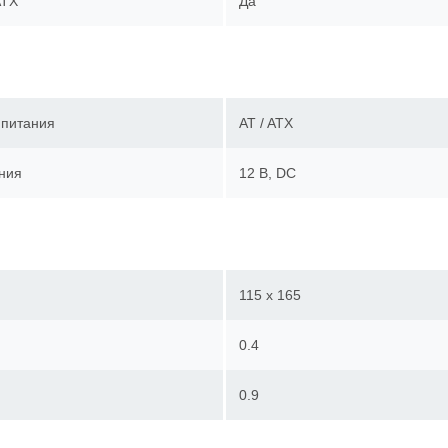
ATX
Да
 питания
AT / ATX
ния
12 В, DC
115 x 165
0.4
0.9