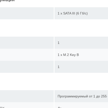
1 x SATA III (6 Гб/с)
1
1 х M.2 Key B
1
Программируемый от 1 до 255