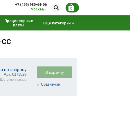
+7 (495) 980-64-06
0
Москва
Процессорные
Еще категории
платы
-CC
а по запросу
В корзину
Арт. 6173829
Доступно к заказу
Cравнение