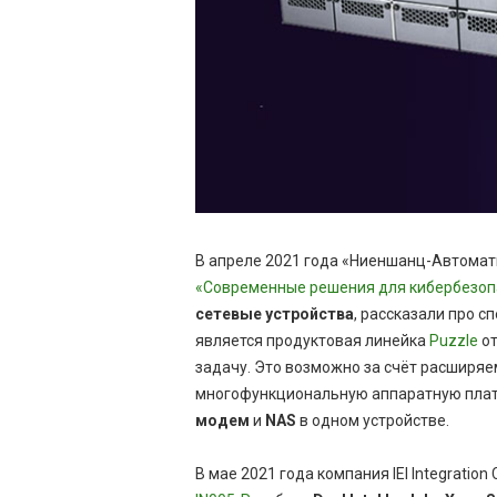
В апреле 2021 года «Ниеншанц-Автоматик
«Современные решения для кибербезопа
сетевые устройства
, рассказали про 
является продуктовая линейка
Puzzle
от
задачу. Это возможно за счёт расширяе
многофункциональную аппаратную платф
модем
и
NAS
в одном устройстве.
В мае 2021 года компания IEI Integrati