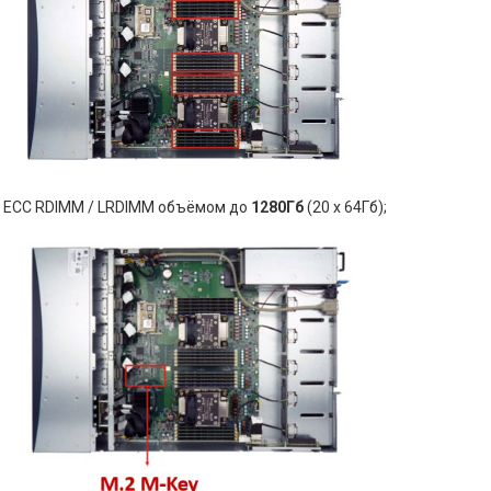
ECC RDIMM / LRDIMM объёмом до
1280Гб
(20 x 64Гб);