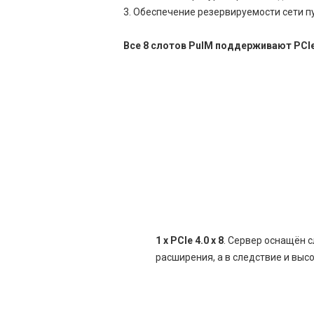
Обеспечение резервируемости сети п
Все 8 слотов PulM поддерживают PCIe 4.
1 x PCIe 4.0 x 8
. Cервер оснащён 
расширения, а в следствие и выс