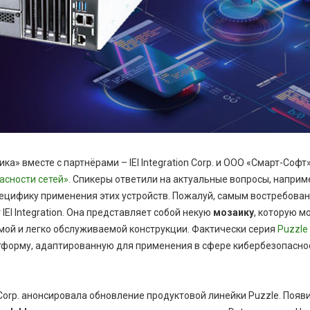
а» вместе с партнёрами – IEI Integration Corp. и ООО «Смарт-Соф
сности сетей».
Спикеры ответили на актуальные вопросы, наприм
специфику применения этих устройств. Пожалуй, самым востребов
 IEI Integration. Она представляет собой некую
мозаику
, которую 
мой и легко обслуживаемой конструкции. Фактически серия
Puzzle
орму, адаптированную для применения в сфере кибербезопаснос
on Corp. анонсировала обновление продуктовой линейки Puzzle. Поя