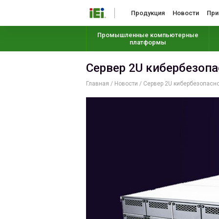
Продукция
Новости
При
Промышленные компьютерные
платформы
Сервер 2U кибербезопа
Главная
/
Новости
/
Сервер 2U кибербезопаснос