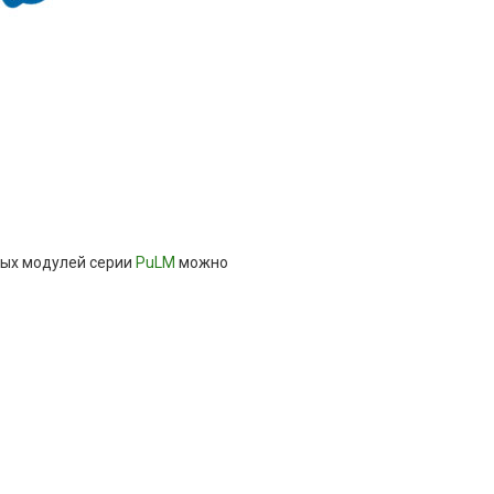
ных модулей серии
PuLM
можно