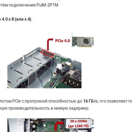
утём подключения PulM-2P1M.
0 x 8 (или x 4).
слотом PCIe c пропускной способностью до
16 ГБ/с
, что позволяет
окую производительность и низкую задержку;