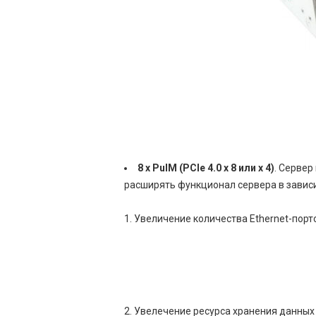
8 x PulM (PCIe 4.0 x 8 или x 4)
. Серве
расширять функционал сервера в зависи
Увеличение количества Ethernet-порто
Увелечение ресурса хранения данны