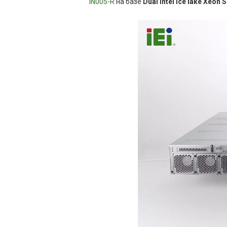
IN005-R
на базе
Dual Intel Ice lake Xeon 