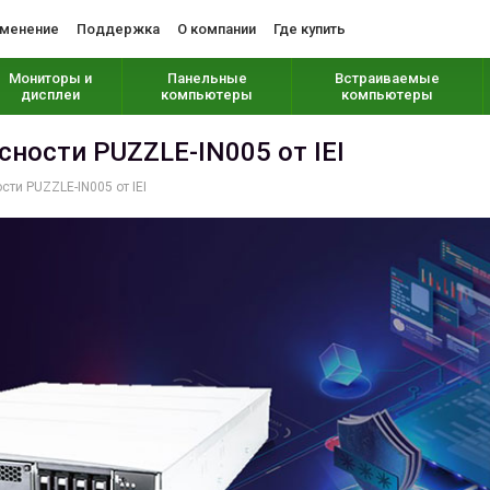
менение
Поддержка
О компании
Где купить
Мониторы и
Панельные
Встраиваемые
дисплеи
компьютеры
компьютеры
сности PUZZLE-IN005 от IEI
ти PUZZLE-IN005 от IEI